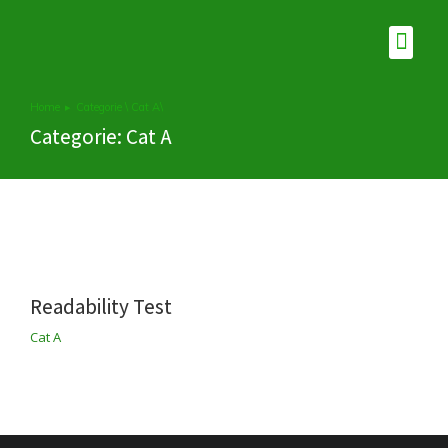
Home
Categorie \ Cat A\
Je bent hier:
Categorie: Cat A
Readability Test
Cat A